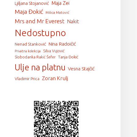
Maja Zei
Ljiljana Stojanović
Maja Đokić
Milica Matović
Mrs and Mr Everest
Nakit
Nedostupno
Nina Radoičić
Nenad Stanković
Silva Vujović
Privatna kolekcija
Tanja Đokić
Slobodanka Rakić Šefer
Ulje na platnu
Vesna Stajčić
Zoran Krulj
Vladimir Prica