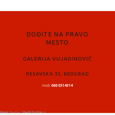
DOĐITE NA PRAVO
MESTO
GALERIJA VUJADINOVIĆ
RESAVSKA 33, BEOGRAD
mob:
060 0514314
ress
theme.
|
Back to top ↑