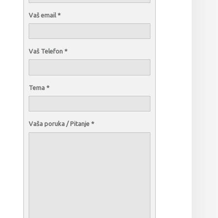
Vaš email
*
Vaš Telefon
*
Tema
*
Vaša poruka / Pitanje
*