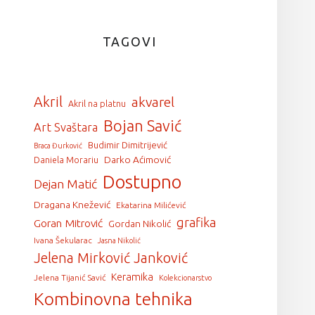
TAGOVI
Akril
akvarel
Akril na platnu
Bojan Savić
Art Svaštara
Budimir Dimitrijević
Braca Đurković
Darko Aćimović
Daniela Morariu
Dostupno
Dejan Matić
Dragana Knežević
Ekatarina Milićević
grafika
Goran Mitrović
Gordan Nikolić
Ivana Šekularac
Jasna Nikolić
Jelena Mirković Janković
Keramika
Jelena Tijanić Savić
Kolekcionarstvo
Kombinovna tehnika