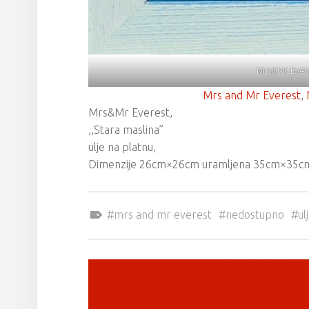
Mrs&Mr Everes
Mrs and Mr Everest
, 
Mrs&Mr Everest,
,,Stara maslina”
ulje na platnu,
Dimenzije 26cm×26cm uramljena 35cm×35c
Tagged as:
mrs and mr everest
nedostupno
ul
POST NAVIGATION