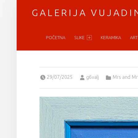
GALERIJA VUJADI
PRIMARY MENU
vratimo se umetnosti
POČETNA
SLIKE
KERAMIKA
ART
Posted on:
Written by:
Categorized in:
29/07/2025
g6valj
Mrs and Mr