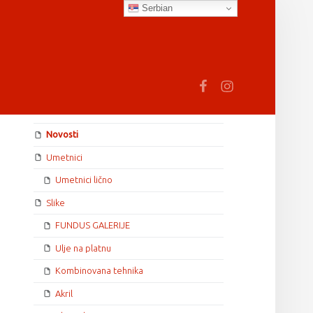
Serbian
earch
Fb
In
SIDEBAR
Novosti
Umetnici
Umetnici lično
Slike
FUNDUS GALERIJE
Ulje na platnu
Kombinovana tehnika
Akril