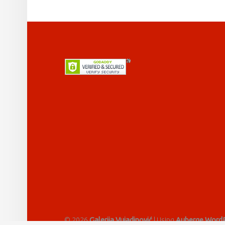
FOOTER SIDEBAR
© 2026
Galerija Vujadinović
|
Using
Auberge
WordP