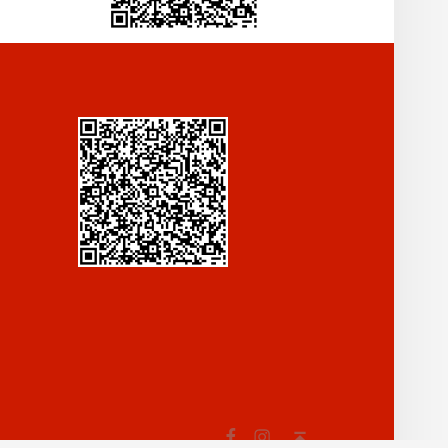
Fb
In
Back to top ↑