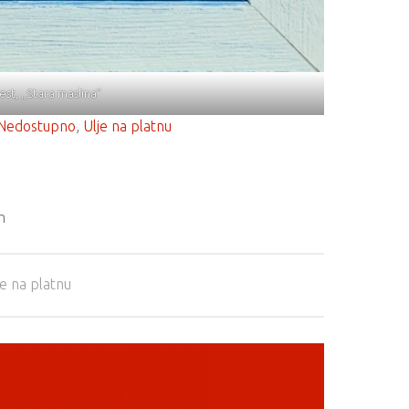
t, ,,Stara maslina”
Nedostupno
, 
Ulje na platnu
m
je na platnu