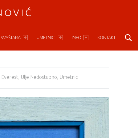
NOVIĆ
S
 SVAŠTARA
UMETNICI
INFO
KONTAKT
 Everest
,
Ulje Nedostupno
,
Umetnici