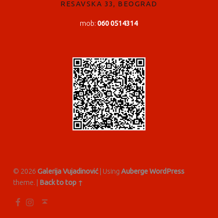
RESAVSKA 33, BEOGRAD
mob:
060 0514314
© 2026
Galerija Vujadinović
|
Using
Auberge
WordPress
theme.
|
Back to top ↑
Fb
In
Back to top ↑