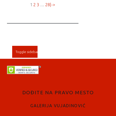
1
2
3
…
28
|->
SIDEBAR
Toggle sidebar
FOOTER SIDEBAR
DOĐITE NA PRAVO MESTO
GALERIJA VUJADINOVIĆ