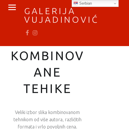
PRIMARY MENU
Serbian
GALERIJA
VUJADINOVIĆ
Fb
In
vratimo se umetnosti
KOMBINOV
ANE
TEHIKE
Veliki izbor slika kombinovanom
tehnikom od više autora, različitih
formata i vrlo povoljnih cena.