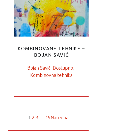
KOMBINOVANE TEHNIKE –
BOJAN SAVIĆ
Bojan Savić
, 
Dostupno
, 
Kombinovna tehnika
1
2
3
…
19
Naredna