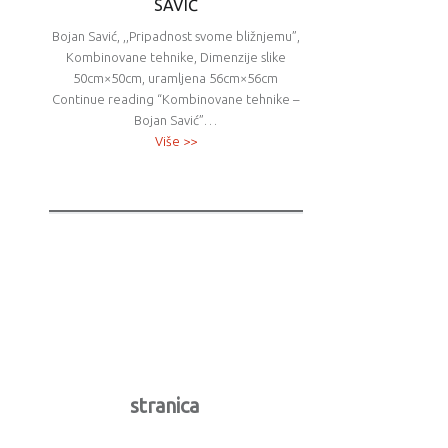
SAVIĆ
Bojan Savić, ,,Pripadnost svome bližnjemu”,
Kombinovane tehnike, Dimenzije slike
50cm×50cm, uramljena 56cm×56cm
Continue reading “Kombinovane tehnike –
Bojan Savić”…
Više >>
stranica