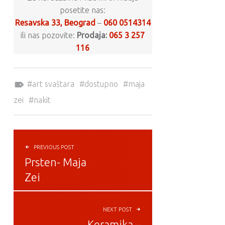
posetite nas:
Resavska 33, Beograd
–
060 0514314
ili nas pozovite:
Prodaja:
065 3 257
116
Tagged as:
art svaštara
dostupno
maja
zei
nakit
POST NAVIGATION
PREVIOUS POST
Prsten- Maja
Zei
NEXT POST
Keramika –