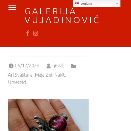
PRIMARY MENU
Serbian
GALERIJA
VUJADINOVIĆ
Fb
In
vratimo se umetnosti
Posted on:
Written by:
Categorized in:
06/12/2024
g6valj
ArtSvaštara
,
Maja Zei
,
Nakit
,
Umetnici