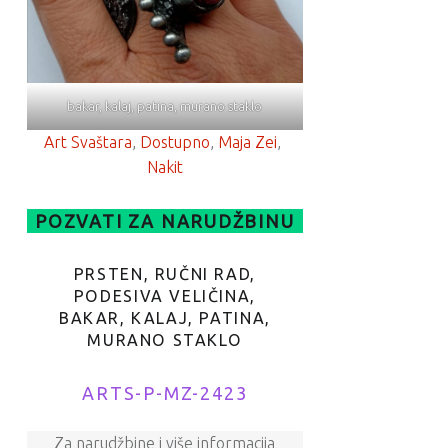
bakar, kalaj, patina, murano staklo
Art Svaštara
, 
Dostupno
, 
Maja Zei
, 
Nakit
POZVATI ZA NARUDŽBINU
PRSTEN, RUČNI RAD,
PODESIVA VELIČINA,
BAKAR, KALAJ, PATINA,
MURANO STAKLO
ARTS-P-MZ-2423
Za narudžbine i više informacija