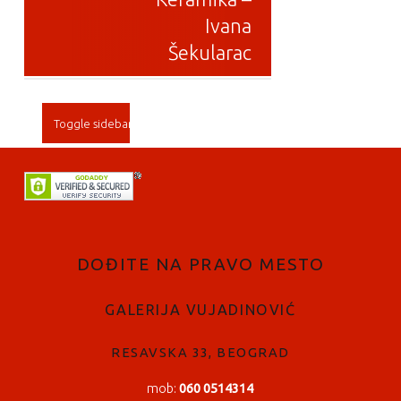
Ivana
Šekularac
SIDEBAR
Toggle sidebar
FOOTER SIDEBAR
DOĐITE NA PRAVO MESTO
GALERIJA VUJADINOVIĆ
RESAVSKA 33, BEOGRAD
mob:
060 0514314