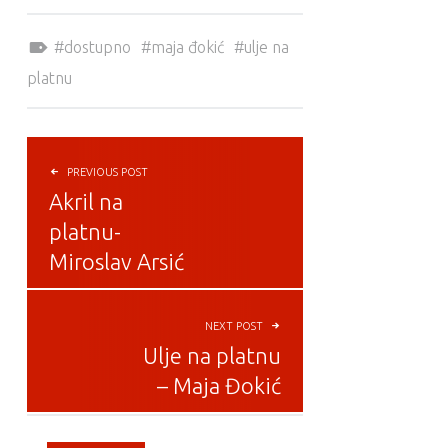
Tagged as:
dostupno
maja đokić
ulje na
platnu
POST NAVIGATION
PREVIOUS POST
Akril na
platnu-
Miroslav Arsić
NEXT POST
Ulje na platnu
– Maja Đokić
SIDEBAR