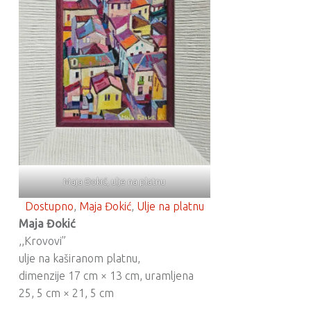
Maja Đokić, ulje na platnu
Dostupno
, 
Maja Đokić
, 
Ulje na platnu
Maja Đokić
,,Krovovi”
ulje na kaširanom platnu,
dimenzije 17 cm × 13 cm, uramljena
25, 5 cm × 21, 5 cm