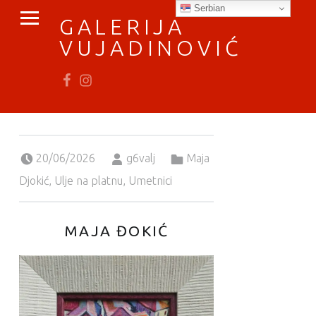
PRIMARY MENU
Serbian
GALERIJA
VUJADINOVIĆ
Fb
In
vratimo se umetnosti
Posted on:
Written by:
Categorized in:
20/06/2026
g6valj
Maja
Djokić
,
Ulje na platnu
,
Umetnici
MAJA ĐOKIĆ