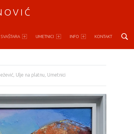
NOVIĆ
S
 SVAŠTARA
UMETNICI
INFO
KONTAKT
ežević
,
Ulje na platnu
,
Umetnici