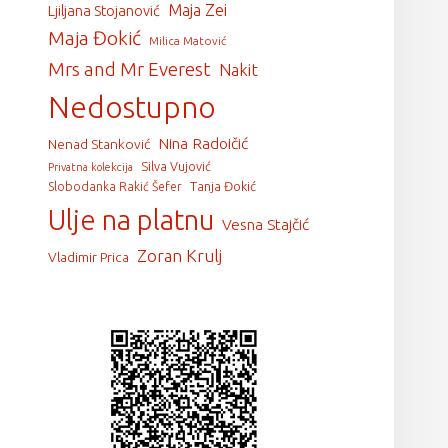
Maja Zei
Ljiljana Stojanović
Maja Đokić
Milica Matović
Mrs and Mr Everest
Nakit
Nedostupno
Nina Radoičić
Nenad Stanković
Silva Vujović
Privatna kolekcija
Tanja Đokić
Slobodanka Rakić Šefer
Ulje na platnu
Vesna Stajčić
Zoran Krulj
Vladimir Prica