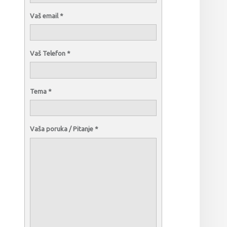
Vaš email
*
Vaš Telefon
*
Tema
*
Vaša poruka / Pitanje
*