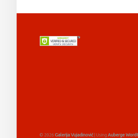
FOOTER SIDEBAR
© 2026
Galerija Vujadinović
|
Using
Auberge
WordP