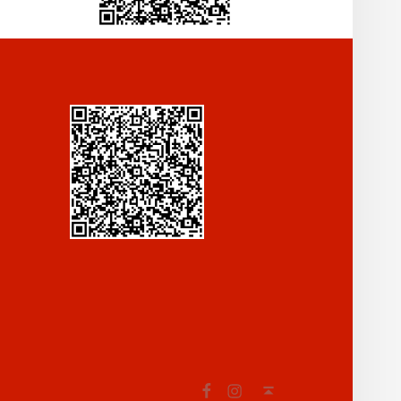
Fb
In
Back to top ↑