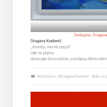
Dragana Knež
Dostupno
, 
Dragana
Dragana Knežević
,
,,Komiža, morski pejzaž”
Ulje na platnu
dimenzije 60cm×60cm, uramljena 68cm×68c
Tagged as:
dostupno
dragana knežević
ulje na 
POST NAVIGATION