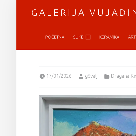
GALERIJA VUJADI
PRIMARY MENU
vratimo se umetnosti
POČETNA
SLIKE
KERAMIKA
ART
Posted on:
Written by:
Categorized in:
17/01/2026
g6valj
Dragana Kn