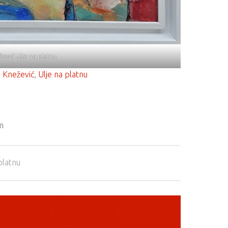
ević Ulje na platnu
 Knežević
, 
Ulje na platnu
m
platnu