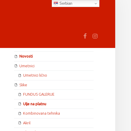
Serbian
earch
Fb
In
SIDEBAR
Novosti
Umetnici
Umetnici lično
Slike
FUNDUS GALERIJE
Ulje na platnu
Kombinovana tehnika
Akril