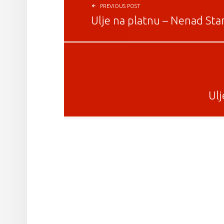
PREVIOUS POST
Ulje na platnu – Nenad Sta
Ulj