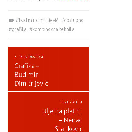
Tagged as:
budimir dimitrijević
dostupno
grafika
kombinovna tehnika
POST NAVIGATION
PREVIOUS POST
Grafika –
Budimir
Dimitrijević
NEXT POST
Ulje na platnu
– Nenad
Stanković