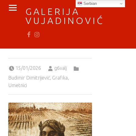
PRIMARY MENU
Serbian
GALERIJA
VUJADINOVIĆ
Fb
In
vratimo se umetnosti
Posted on:
Written by:
Categorized in:
15/01/2026
g6valj
Budimir Dimitrijević
,
Grafika
,
Umetnici