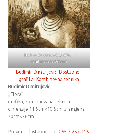
Budimir Dimitrijević, grafika –
kombinovana tehnika
Budimir Dimitrijević
, 
Dostupno
, 
grafika
, 
Kombinovna tehnika
Budimir Dimitrijević
,,Flora”
grafika, kombinovana tehnika
dimenzije 11,5cm×10,5cm uramljena
30cm×26cm
Proveriti dostupnost na
065 3 257 116