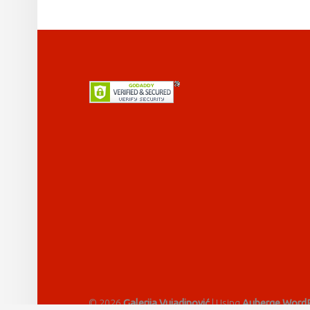
FOOTER SIDEBAR
© 2026
Galerija Vujadinović
|
Using
Auberge
WordP