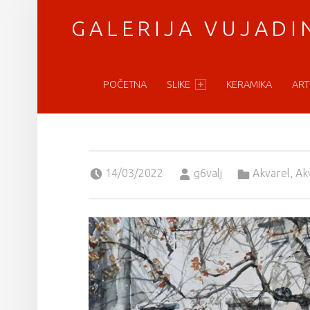
GALERIJA VUJADI
PRIMARY MENU
vratimo se umetnosti
POČETNA
SLIKE
KERAMIKA
ART
Posted on:
Written by:
Categorized in:
14/03/2022
g6valj
Akvarel
,
Ak