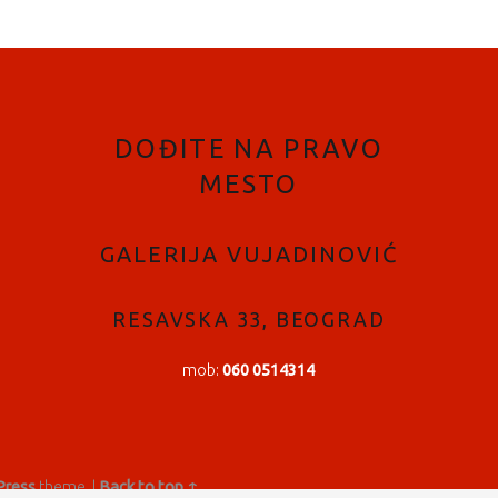
DOĐITE NA PRAVO
MESTO
GALERIJA VUJADINOVIĆ
RESAVSKA 33, BEOGRAD
mob:
060 0514314
ress
theme.
|
Back to top ↑