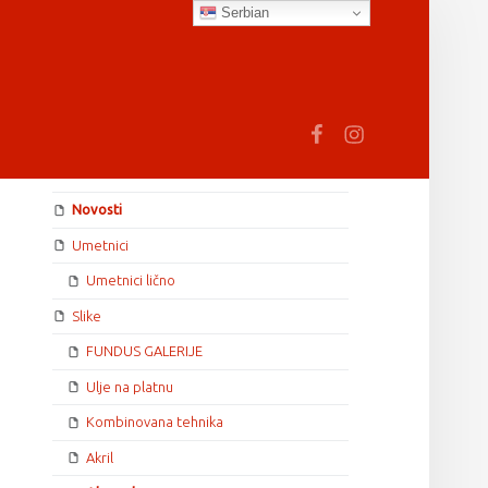
Serbian
earch
Fb
In
SIDEBAR
Novosti
Umetnici
Umetnici lično
Slike
FUNDUS GALERIJE
Ulje na platnu
Kombinovana tehnika
Akril