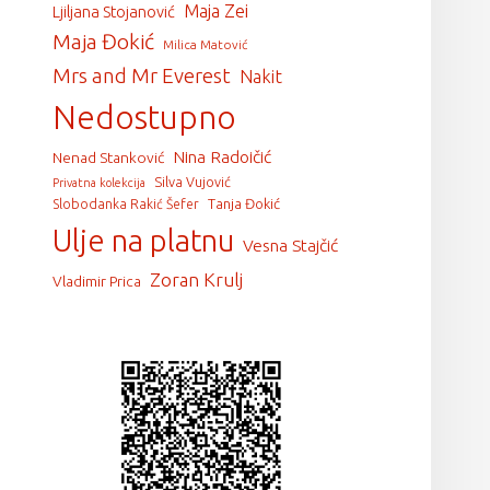
Maja Zei
Ljiljana Stojanović
Maja Đokić
Milica Matović
Mrs and Mr Everest
Nakit
Nedostupno
Nina Radoičić
Nenad Stanković
Silva Vujović
Privatna kolekcija
Tanja Đokić
Slobodanka Rakić Šefer
Ulje na platnu
Vesna Stajčić
Zoran Krulj
Vladimir Prica