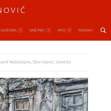
NOVIĆ
S
 SVAŠTARA
UMETNICI
INFO
KONTAKT
varel Nedostupno
,
Silva Vujović
,
Umetnici