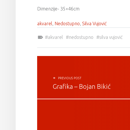
Dimenzije- 35×46cm
akvarel
, 
Nedostupno
, 
Silva Vujović
Tagged as:
akvarel
nedostupno
silva vujović
POST NAVIGATION
PREVIOUS POST
Grafika – Bojan Bikić