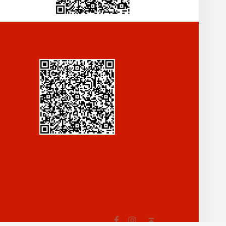
Fb
In
Back to top ↑