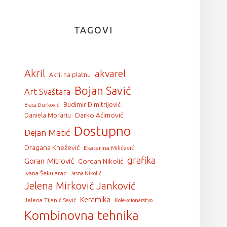
TAGOVI
Akril
akvarel
Akril na platnu
Bojan Savić
Art Svaštara
Budimir Dimitrijević
Braca Đurković
Darko Aćimović
Daniela Morariu
Dostupno
Dejan Matić
Dragana Knežević
Ekatarina Milićević
grafika
Goran Mitrović
Gordan Nikolić
Ivana Šekularac
Jasna Nikolić
Jelena Mirković Janković
Keramika
Jelena Tijanić Savić
Kolekcionarstvo
Kombinovna tehnika