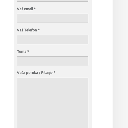
Vaš email
*
Vaš Telefon
*
Tema
*
Vaša poruka / Pitanje
*