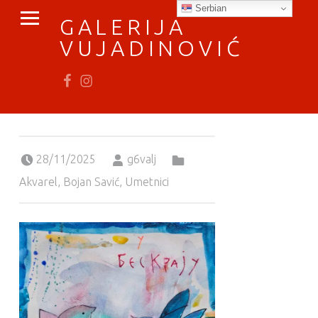
PRIMARY MENU
Serbian
GALERIJA
VUJADINOVIĆ
Fb
In
vratimo se umetnosti
Posted on:
Written by:
Categorized in:
28/11/2025
g6valj
Akvarel
,
Bojan Savić
,
Umetnici