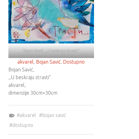
Bojan Savić, ,,U beskraju strasti”
akvarel
, 
Bojan Savić
, 
Dostupno
Bojan Savić,
,,U beskraju strasti”
akvarel,
dimenzije 30cm×30cm
Tagged as:
akvarel
bojan savić
dostupno