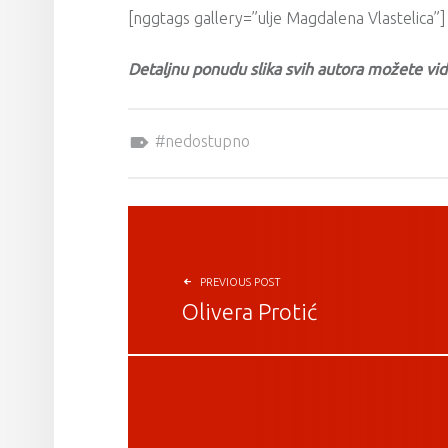
[nggtags gallery=”ulje Magdalena Vlastelica”]
Detaljnu ponudu slika svih autora možete vid
Tagged as:
nedostupno
POST NAVIGATION
PREVIOUS POST
Olivera Protić