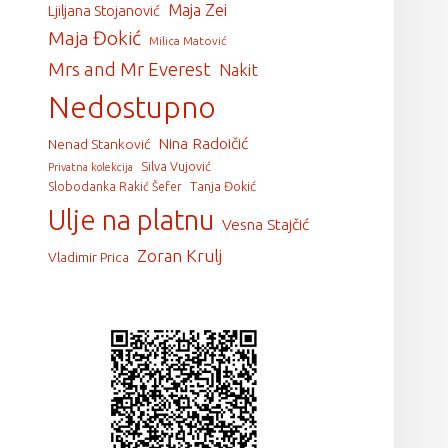
Maja Zei
Ljiljana Stojanović
Maja Đokić
Milica Matović
Mrs and Mr Everest
Nakit
Nedostupno
Nina Radoičić
Nenad Stanković
Silva Vujović
Privatna kolekcija
Tanja Đokić
Slobodanka Rakić Šefer
Ulje na platnu
Vesna Stajčić
Zoran Krulj
Vladimir Prica