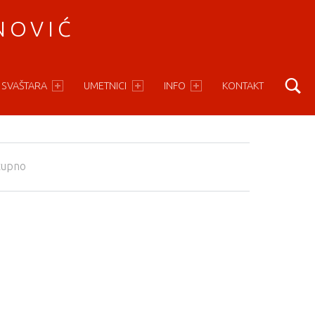
NOVIĆ
S
 SVAŠTARA
UMETNICI
INFO
KONTAKT
tupno