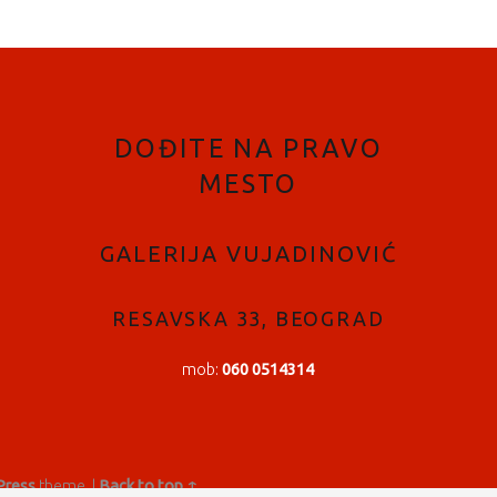
DOĐITE NA PRAVO
MESTO
GALERIJA VUJADINOVIĆ
RESAVSKA 33, BEOGRAD
mob:
060 0514314
ress
theme.
|
Back to top ↑