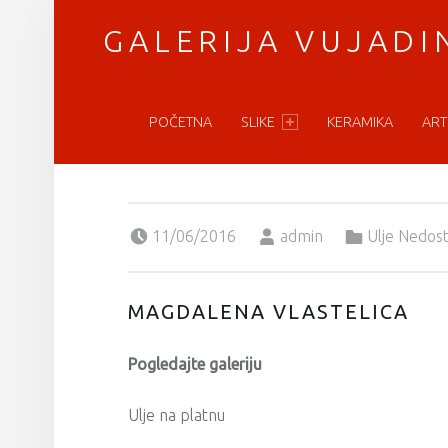
GALERIJA VUJADI
PRIMARY MENU
vratimo se umetnosti
POČETNA
SLIKE
KERAMIKA
ART
Posted on:
Written by:
Categorized in:
11/06/2016
admin
Ulje Nedos
MAGDALENA VLASTELICA
Pogledajte galeriju
Ulje na platnu