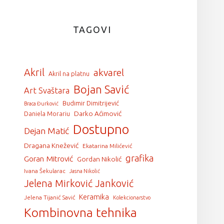
TAGOVI
Akril
akvarel
Akril na platnu
Bojan Savić
Art Svaštara
Budimir Dimitrijević
Braca Đurković
Darko Aćimović
Daniela Morariu
Dostupno
Dejan Matić
Dragana Knežević
Ekatarina Milićević
grafika
Goran Mitrović
Gordan Nikolić
Ivana Šekularac
Jasna Nikolić
Jelena Mirković Janković
Keramika
Jelena Tijanić Savić
Kolekcionarstvo
Kombinovna tehnika