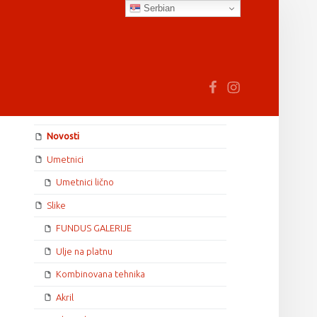
Serbian
earch
Fb
In
SIDEBAR
Novosti
Umetnici
Umetnici lično
Slike
FUNDUS GALERIJE
Ulje na platnu
Kombinovana tehnika
Akril