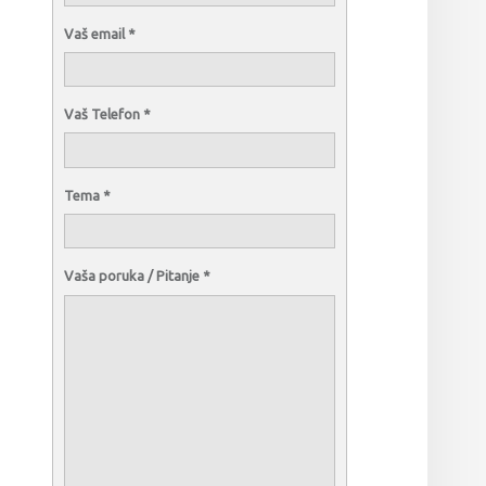
Vaš email
*
Vaš Telefon
*
Tema
*
Vaša poruka / Pitanje
*