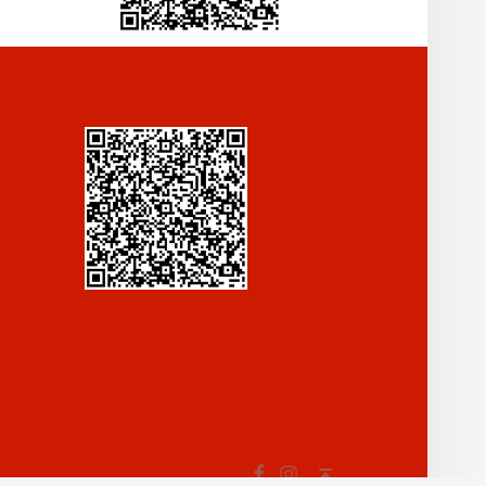
Fb
In
Back to top ↑