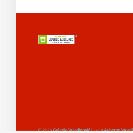
FOOTER SIDEBAR
© 2026
Galerija Vujadinović
|
Using
Auberge
WordP