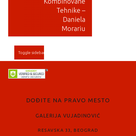
Kombinovane
Tehnike –
Daniela
Morariu
SIDEBAR
Toggle sidebar
FOOTER SIDEBAR
DOĐITE NA PRAVO MESTO
GALERIJA VUJADINOVIĆ
RESAVSKA 33, BEOGRAD