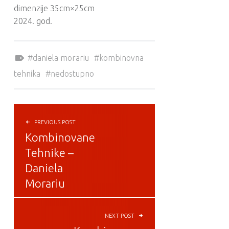
dimenzije 35cm×25cm
2024. god.
Tagged as:
daniela morariu
kombinovna
tehnika
nedostupno
POST NAVIGATION
PREVIOUS POST
Kombinovane
Tehnike –
Daniela
Morariu
NEXT POST