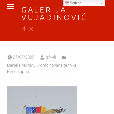
PRIMARY MENU
Serbian
GALERIJA
VUJADINOVIĆ
Fb
In
vratimo se umetnosti
Posted on:
Written by:
Categorized in:
27/07/2025
g6valj
Daniela Morariu
,
Kombinovana tehnika
Nedostupno