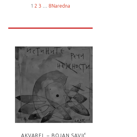
1
2
3
…
8
Naredna
AKVAREL – BOJAN SAVIĆ