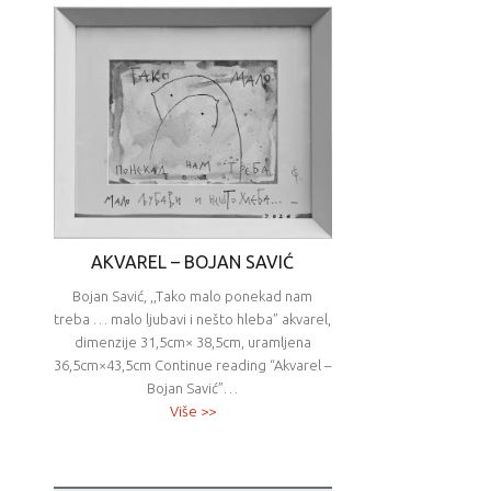
AKVAREL – BOJAN SAVIĆ
Bojan Savić, ,,Tako malo ponekad nam
treba … malo ljubavi i nešto hleba” akvarel,
dimenzije 31,5cm× 38,5cm, uramljena
36,5cm×43,5cm Continue reading “Akvarel –
Bojan Savić”…
Više >>