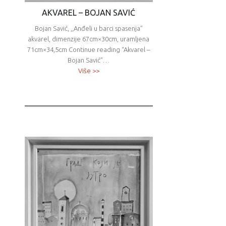
AKVAREL – BOJAN SAVIĆ
Bojan Savić, ,,Anđeli u barci spasenja”
akvarel, dimenzije 67cm×30cm, uramljena
71cm×34,5cm Continue reading “Akvarel –
Bojan Savić”…
Više >>