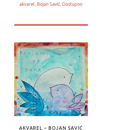
akvarel
, 
Bojan Savić
, 
Dostupno
AKVAREL – BOJAN SAVIĆ