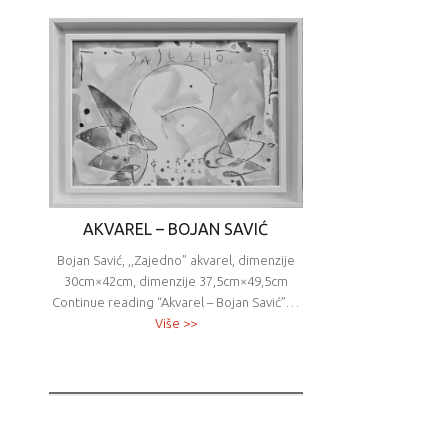
AKVAREL – BOJAN SAVIĆ
Bojan Savić, ,,Zajedno” akvarel, dimenzije
30cm×42cm, dimenzije 37,5cm×49,5cm
Continue reading “Akvarel – Bojan Savić”…
Više >>