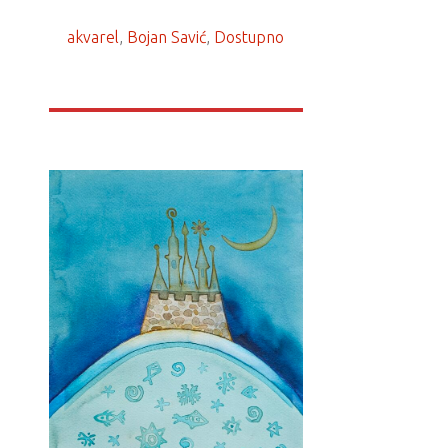
akvarel
, 
Bojan Savić
, 
Dostupno