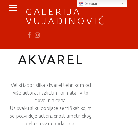
PRIMARY MENU
Serbian
GALERIJA
VUJADINOVIĆ
Fb
In
vratimo se umetnosti
AKVAREL
Veliki izbor slika akvarel tehnikom od
više autora, različitih formata i vrlo
povoljnih cena.
Uz svaku sliku dobijate sertifikat kojim
se potvrđuje autentičnost umetničkog
dela sa svim podacima.