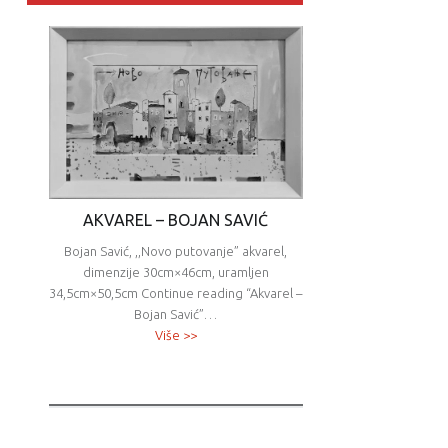
AKVAREL – BOJAN SAVIĆ
Bojan Savić, ,,Novo putovanje” akvarel,
dimenzije 30cm×46cm, uramljen
34,5cm×50,5cm Continue reading “Akvarel –
Bojan Savić”…
Više >>