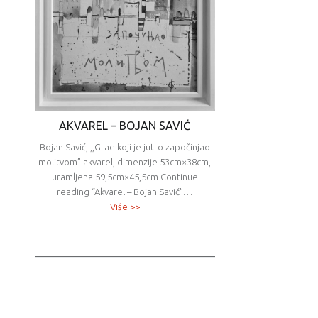
AKVAREL – BOJAN SAVIĆ
Bojan Savić, ,,Grad koji je jutro započinjao
molitvom” akvarel, dimenzije 53cm×38cm,
uramljena 59,5cm×45,5cm Continue
reading “Akvarel – Bojan Savić”…
Više >>