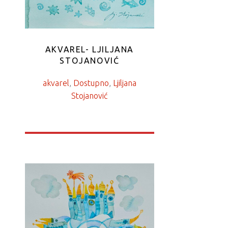
AKVAREL- LJILJANA
STOJANOVIĆ
akvarel
, 
Dostupno
, 
Ljiljana
Stojanović