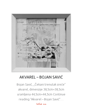
AKVAREL – BOJAN SAVIĆ
Bojan Savić, ,,Čekani trenutak sreće”
akvarel, dimenzije 38,5cm×38,5cm
uramljena 44,5cm×44,5cm Continue
reading “Akvarel – Bojan Savić”…
Više >>