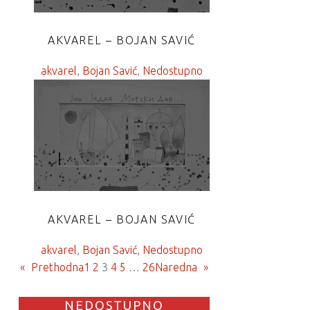
AKVAREL – BOJAN SAVIĆ
akvarel
, 
Bojan Savić
, 
Nedostupno
AKVAREL – BOJAN SAVIĆ
akvarel
, 
Bojan Savić
, 
Nedostupno
«
Prethodna
1
2
3
4
5
…
26
Naredna
»
NEDOSTUPNO