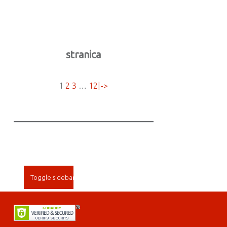
stranica
1
2
3
…
12
|->
SIDEBAR
Toggle sidebar
FOOTER SIDEBAR