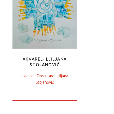
AKVAREL- LJILJANA
STOJANOVIĆ
akvarel
, 
Dostupno
, 
Ljiljana
Stojanović