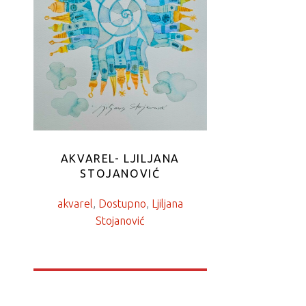
AKVAREL- LJILJANA
STOJANOVIĆ
akvarel
, 
Dostupno
, 
Ljiljana
Stojanović