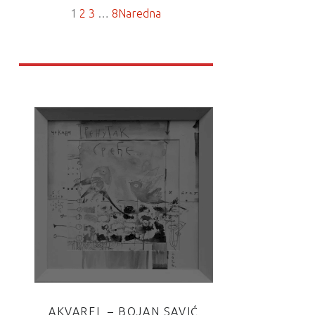
1
2
3
…
8
Naredna
AKVAREL – BOJAN SAVIĆ