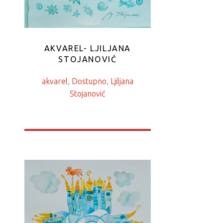
AKVAREL- LJILJANA
STOJANOVIĆ
akvarel
, 
Dostupno
, 
Ljiljana
Stojanović