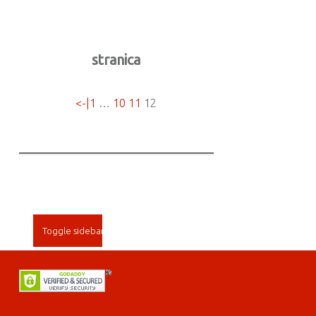
stranica
<-|
1
…
10
11
12
SIDEBAR
Toggle sidebar
FOOTER SIDEBAR