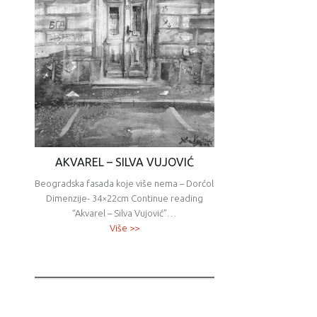
AKVAREL – SILVA VUJOVIĆ
Beogradska fasada koje više nema – Dorćol
Dimenzije- 34×22cm Continue reading
“Akvarel – Silva Vujović”…
Više >>