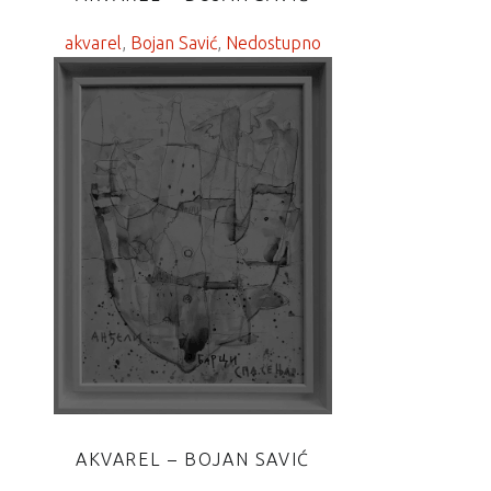
akvarel
, 
Bojan Savić
, 
Nedostupno
AKVAREL – BOJAN SAVIĆ