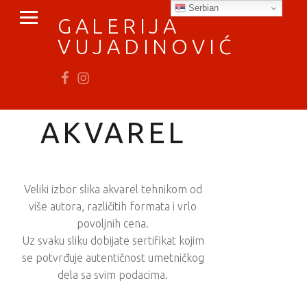
PRIMARY MENU
Serbian
GALERIJA
VUJADINOVIĆ
Fb
In
vratimo se umetnosti
AKVAREL
Veliki izbor slika akvarel tehnikom od
više autora, različitih formata i vrlo
povoljnih cena.
Uz svaku sliku dobijate sertifikat kojim
se potvrđuje autentičnost umetničkog
dela sa svim podacima.