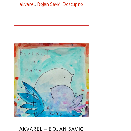
akvarel
, 
Bojan Savić
, 
Dostupno
AKVAREL – BOJAN SAVIĆ