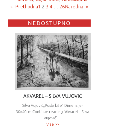
«
Prethodna
1
2
3
4
…
26
Naredna
»
NEDOSTUPNO
AKVAREL – SILVA VUJOVIĆ
Silva Vujović,,Posle kiše” Dimenzije-
30×40cm Continue reading “Akvarel – Silva
Vujović”…
Više >>