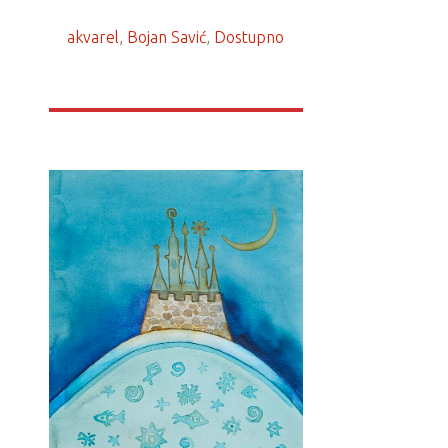
akvarel
, 
Bojan Savić
, 
Dostupno