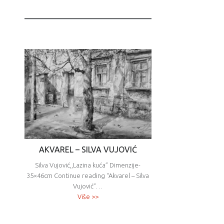
AKVAREL – SILVA VUJOVIĆ
Silva Vujović,,Lazina kuća” Dimenzije-
35×46cm Continue reading “Akvarel – Silva
Vujović”…
Više >>