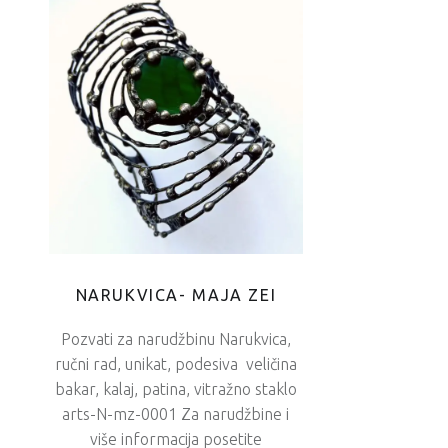
NARUKVICA- MAJA ZEI
Pozvati za narudžbinu Narukvica,
ručni rad, unikat, podesiva veličina
bakar, kalaj, patina, vitražno staklo
arts-N-mz-0001 Za narudžbine i
više informacija posetite