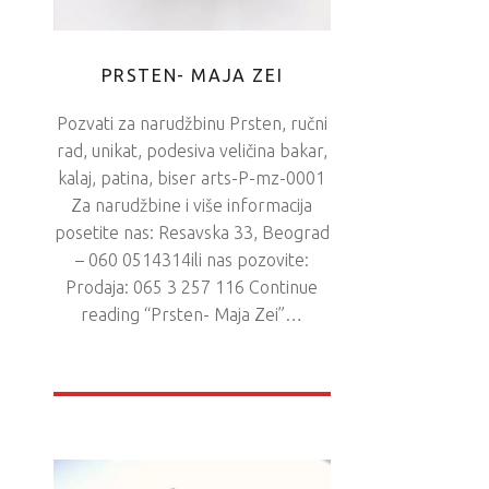
PRSTEN- MAJA ZEI
Pozvati za narudžbinu Prsten, ručni
rad, unikat, podesiva veličina bakar,
kalaj, patina, biser arts-P-mz-0001
Za narudžbine i više informacija
posetite nas: Resavska 33, Beograd
– 060 0514314ili nas pozovite:
Prodaja: 065 3 257 116 Continue
reading “Prsten- Maja Zei”…