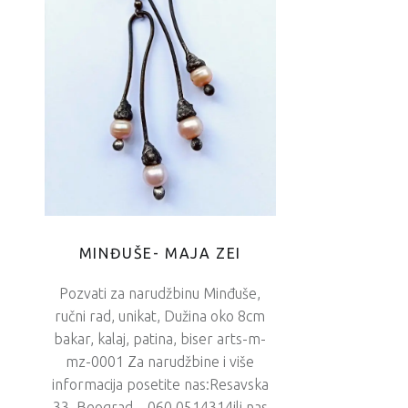
MINĐUŠE- MAJA ZEI
Pozvati za narudžbinu Minđuše,
ručni rad, unikat, Dužina oko 8cm
bakar, kalaj, patina, biser arts-m-
mz-0001 Za narudžbine i više
informacija posetite nas:Resavska
33, Beograd – 060 0514314ili nas