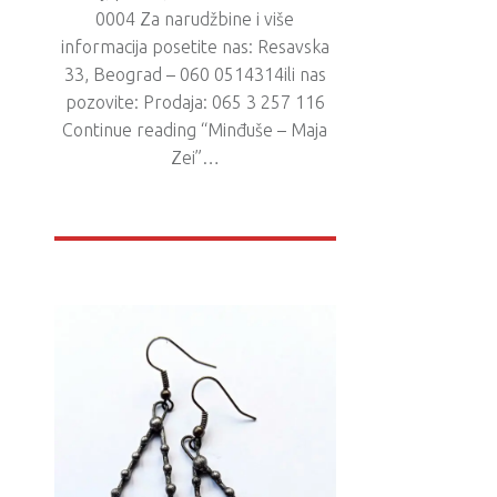
0004 Za narudžbine i više
informacija posetite nas: Resavska
33, Beograd – 060 0514314ili nas
pozovite: Prodaja: 065 3 257 116
Continue reading “Minđuše – Maja
Zei”…