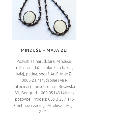
MINĐUŠE – MAJA ZEI
Pozvati za narudžbinu Minđuše,
ručni rad, dužina oko 7cm bakar,
kalaj, patina, sedef ArtS-M-MZ-
0003 Za narudžbine i više
informacija posetite nas: Resavska
33, Beograd – 060 0514314ili nas
pozovite: Prodaja: 065 3 257 116
Continue reading “Minđuše – Maja
Zei”…