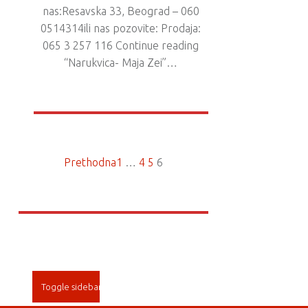
nas:Resavska 33, Beograd – 060
0514314ili nas pozovite: Prodaja:
065 3 257 116 Continue reading
“Narukvica- Maja Zei”…
Prethodna
1
…
4
5
6
SIDEBAR
Toggle sidebar