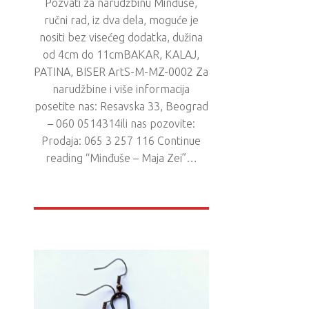
Pozvati za narudžbinu Minđuše,
ručni rad, iz dva dela, moguće je
nositi bez visećeg dodatka, dužina
od 4cm do 11cmBAKAR, KALAJ,
PATINA, BISER ArtS-M-MZ-0002 Za
narudžbine i više informacija
posetite nas: Resavska 33, Beograd
– 060 0514314ili nas pozovite:
Prodaja: 065 3 257 116 Continue
reading “Minđuše – Maja Zei”…