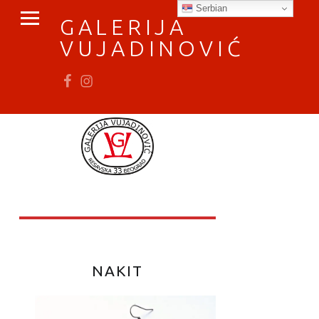
PRIMARY MENU
Serbian
GALERIJA
VUJADINOVIĆ
Fb
In
vratimo se umetnosti
NAKIT