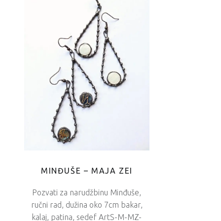
MINĐUŠE – MAJA ZEI
Pozvati za narudžbinu Minđuše,
ručni rad, dužina oko 7cm bakar,
kalaj, patina, sedef ArtS-M-MZ-