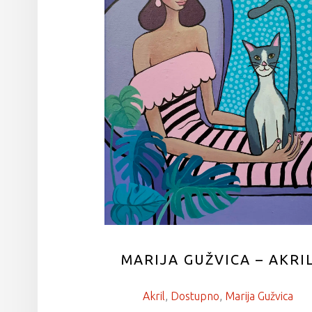
MARIJA GUŽVICA – AKRI
Akril
, 
Dostupno
, 
Marija Gužvica