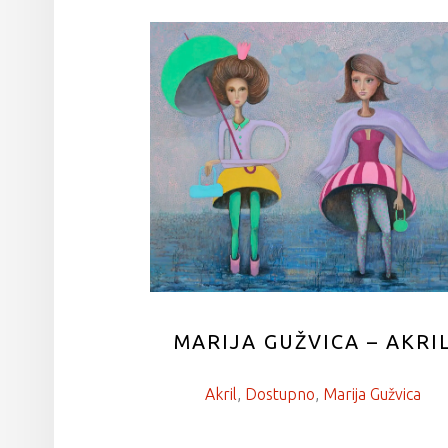
MARIJA GUŽVICA – AKRI
Akril
, 
Dostupno
, 
Marija Gužvica