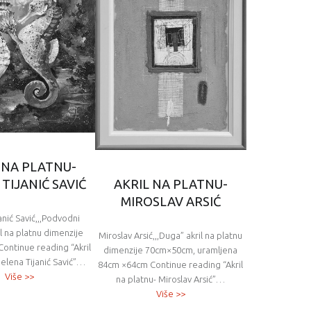
 NA PLATNU-
AKRIL NA PLATNU-
TIJANIĆ SAVIĆ
MIROSLAV ARSIĆ
anić Savić,,,Podvodni
l na platnu dimenzije
Miroslav Arsić,,,Duga” akril na platnu
ontinue reading “Akril
dimenzije 70cm×50cm, uramljena
Jelena Tijanić Savić”…
84cm ×64cm Continue reading “Akril
Više >>
na platnu- Miroslav Arsić”…
Više >>