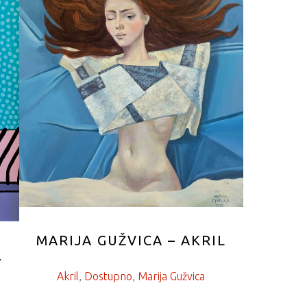
MARIJA GUŽVICA – AKRIL
L
Akril
, 
Dostupno
, 
Marija Gužvica