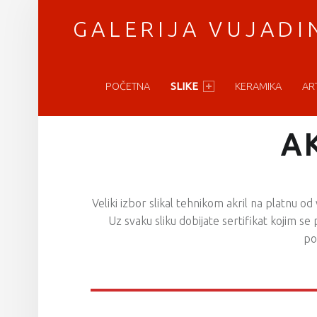
GALERIJA VUJADI
PRIMARY MENU
vratimo se umetnosti
POČETNA
SLIKE
KERAMIKA
AR
A
Veliki izbor slikal tehnikom akril na platnu od 
Uz svaku sliku dobijate sertifikat kojim s
po