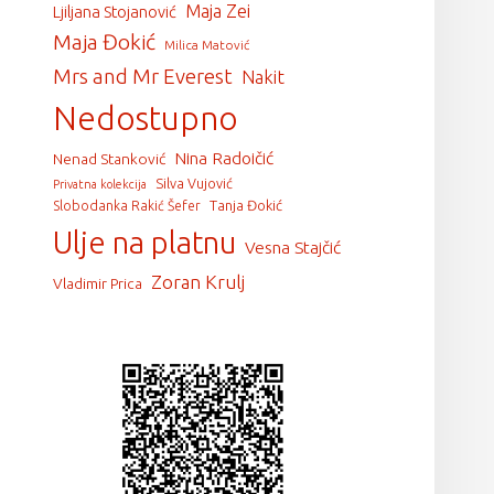
Maja Zei
Ljiljana Stojanović
Maja Đokić
Milica Matović
Mrs and Mr Everest
Nakit
Nedostupno
Nina Radoičić
Nenad Stanković
Silva Vujović
Privatna kolekcija
Tanja Đokić
Slobodanka Rakić Šefer
Ulje na platnu
Vesna Stajčić
Zoran Krulj
Vladimir Prica