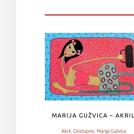
MARIJA GUŽVICA – AKRI
Akril
, 
Dostupno
, 
Marija Gužvica