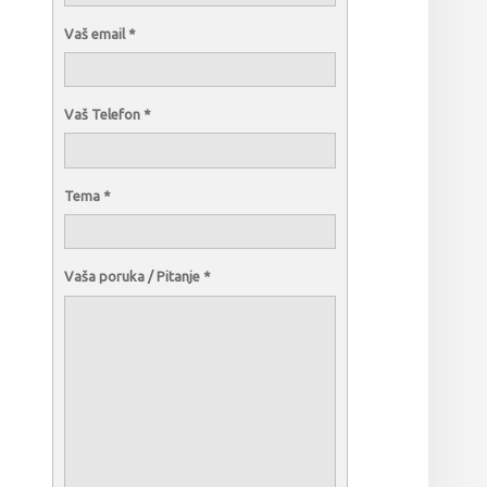
Vaš email
*
Vaš Telefon
*
Tema
*
Vaša poruka / Pitanje
*