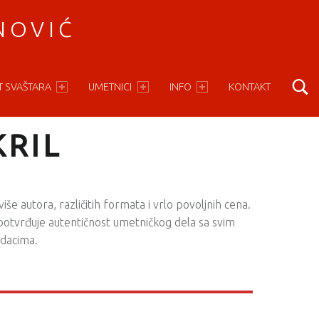
NOVIĆ
S
T SVAŠTARA
UMETNICI
INFO
KONTAKT
KRIL
više autora, različitih formata i vrlo povoljnih cena.
e potvrđuje autentičnost umetničkog dela sa svim
dacima.