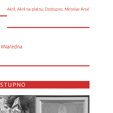
Akril
, 
Akril na platnu
, 
Dostupno
, 
Miroslav Arsić
Naredna
…
8
OSTUPNO