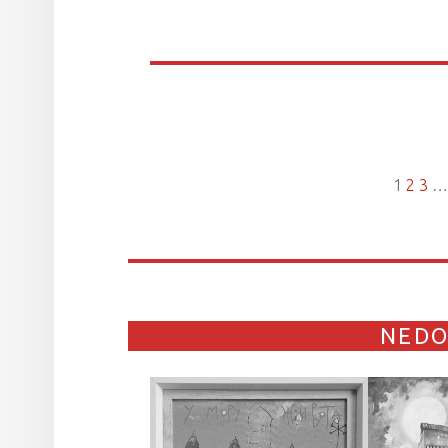
1
2
3
NED