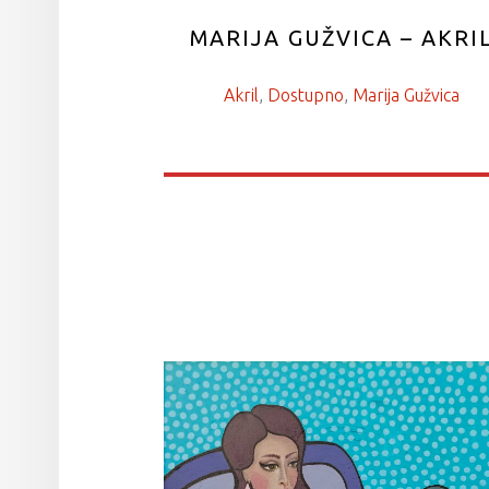
MARIJA GUŽVICA – AKRI
Akril
, 
Dostupno
, 
Marija Gužvica