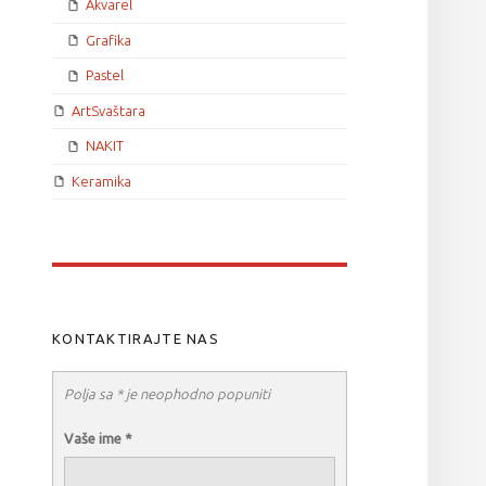
Akvarel
Grafika
Pastel
ArtSvaštara
NAKIT
Keramika
KONTAKTIRAJTE NAS
Polja sa * je neophodno popuniti
Vaše ime
*