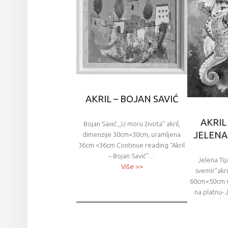
AKRIL – BOJAN SAVIĆ
AKRIL
Bojan Savić ,,U moru života” akril,
JELENA 
dimenzije 30cm×30cm, uramljena
36cm ×36cm Continue reading “Akril
– Bojan Savić”…
Jelena Tij
Više >>
svemir”akri
60cm×50cm C
na platnu- 