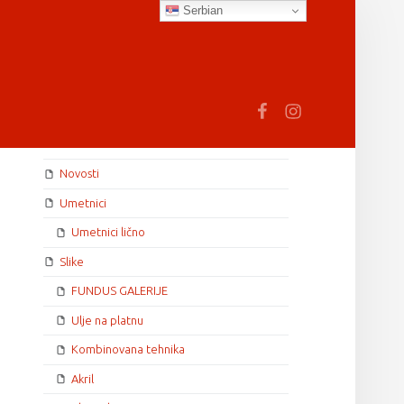
Serbian
earch
Fb
In
SIDEBAR
Novosti
Umetnici
Umetnici lično
Slike
FUNDUS GALERIJE
Ulje na platnu
Kombinovana tehnika
Akril