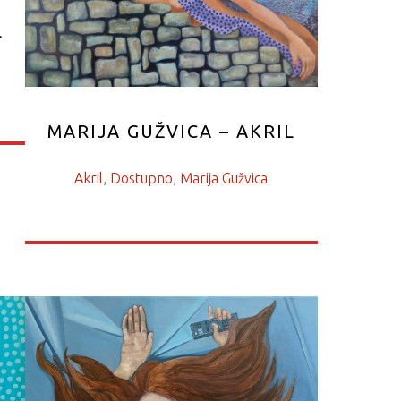
L
MARIJA GUŽVICA – AKRIL
Akril
, 
Dostupno
, 
Marija Gužvica