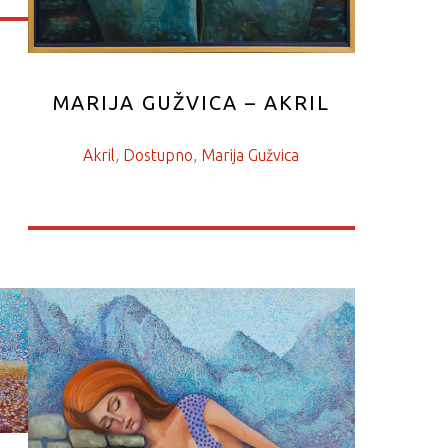
MARIJA GUŽVICA – AKRIL
Akril
, 
Dostupno
, 
Marija Gužvica