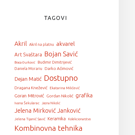
TAGOVI
Akril
akvarel
Akril na platnu
Bojan Savić
Art Svaštara
Budimir Dimitrijević
Braca Đurković
Darko Aćimović
Daniela Morariu
Dostupno
Dejan Matić
Dragana Knežević
Ekatarina Milićević
grafika
Goran Mitrović
Gordan Nikolić
Ivana Šekularac
Jasna Nikolić
Jelena Mirković Janković
Keramika
Jelena Tijanić Savić
Kolekcionarstvo
Kombinovna tehnika