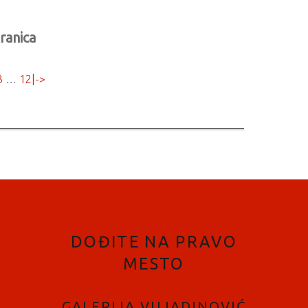
ranica
3
…
12
|->
DOĐITE NA PRAVO
MESTO
GALERIJA VUJADINOVIĆ