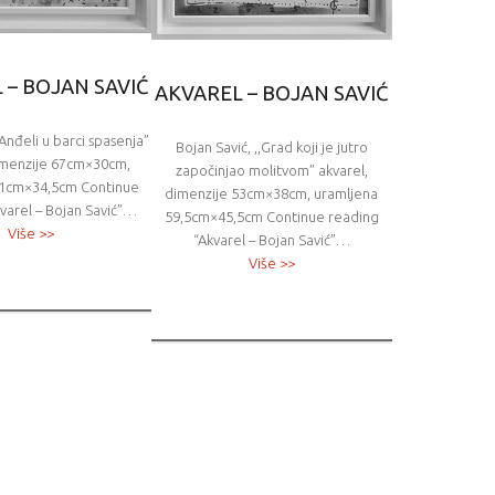
 – BOJAN SAVIĆ
AKVAREL – BOJAN SAVIĆ
,Anđeli u barci spasenja”
Bojan Savić, ,,Grad koji je jutro
dimenzije 67cm×30cm,
započinjao molitvom” akvarel,
71cm×34,5cm Continue
dimenzije 53cm×38cm, uramljena
varel – Bojan Savić”…
59,5cm×45,5cm Continue reading
Više >>
“Akvarel – Bojan Savić”…
Više >>