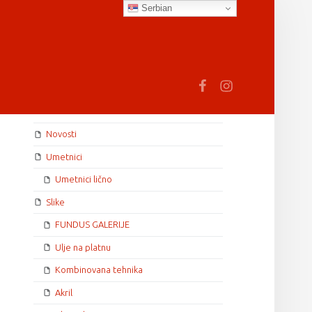
Serbian
earch
Fb
In
SIDEBAR
Novosti
Umetnici
Umetnici lično
Slike
FUNDUS GALERIJE
Ulje na platnu
Kombinovana tehnika
Akril