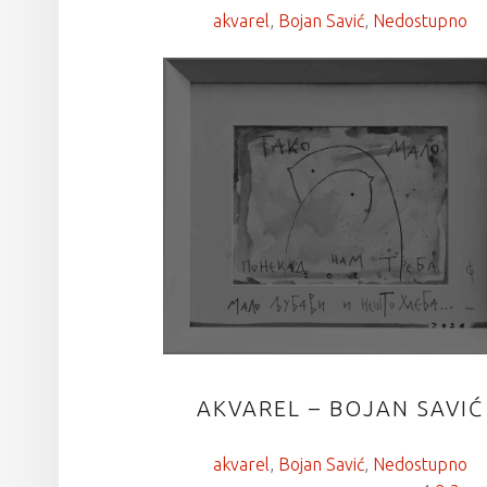
akvarel
, 
Bojan Savić
, 
Nedostupno
AKVAREL – BOJAN SAVIĆ
akvarel
, 
Bojan Savić
, 
Nedostupno