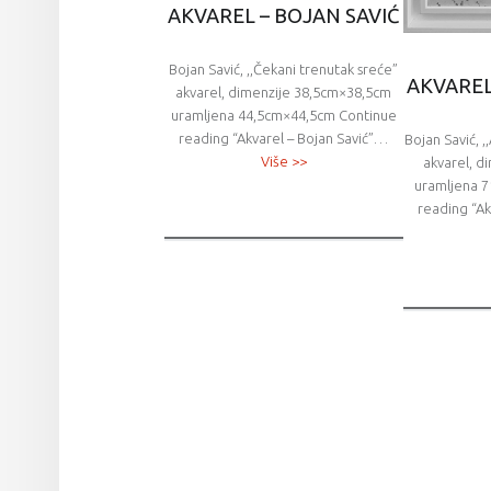
AKVAREL – BOJAN SAVIĆ
Bojan Savić, ,,Čekani trenutak sreće”
AKVAREL
akvarel, dimenzije 38,5cm×38,5cm
uramljena 44,5cm×44,5cm Continue
reading “Akvarel – Bojan Savić”…
Bojan Savić, ,
Više >>
akvarel, 
uramljena 
reading “Ak