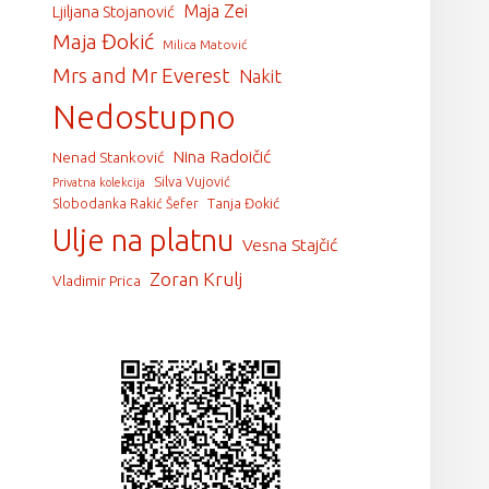
Maja Zei
Ljiljana Stojanović
Maja Đokić
Milica Matović
Mrs and Mr Everest
Nakit
Nedostupno
Nina Radoičić
Nenad Stanković
Silva Vujović
Privatna kolekcija
Tanja Đokić
Slobodanka Rakić Šefer
Ulje na platnu
Vesna Stajčić
Zoran Krulj
Vladimir Prica