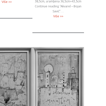
38,5cm, uramljena 36,5cm×43,5cm
Više >>
Continue reading “Akvarel – Bojan
Savić”…
Više >>