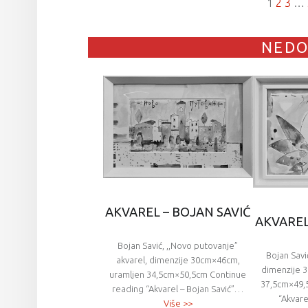
1
2
3
…
NED
AKVAREL – BOJAN SAVIĆ
AKVAREL
Bojan Savić, ,,Novo putovanje”
Bojan Savi
akvarel, dimenzije 30cm×46cm,
dimenzije 
uramljen 34,5cm×50,5cm Continue
37,5cm×49,
reading “Akvarel – Bojan Savić”…
“Akvare
Više >>