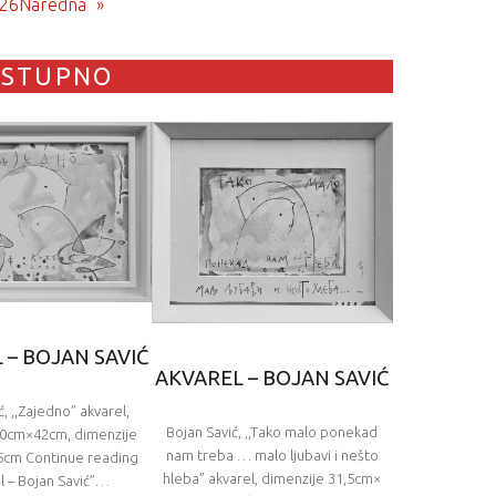
26
Naredna
»
OSTUPNO
 – BOJAN SAVIĆ
AKVAREL – BOJAN SAVIĆ
ć, ,,Zajedno” akvarel,
Bojan Savić, ,,Tako malo ponekad
30cm×42cm, dimenzije
nam treba … malo ljubavi i nešto
5cm Continue reading
hleba” akvarel, dimenzije 31,5cm×
l – Bojan Savić”…