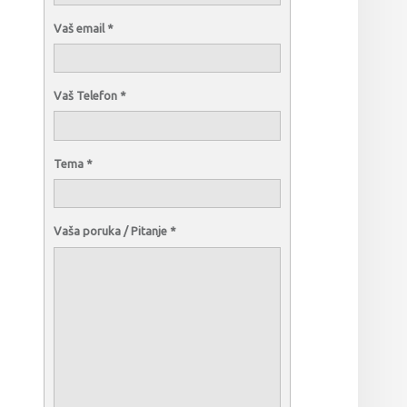
Vaš email
*
Vaš Telefon
*
Tema
*
Vaša poruka / Pitanje
*