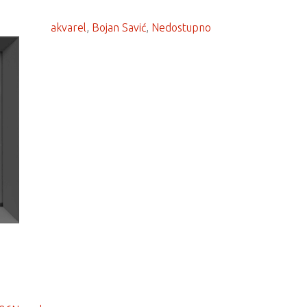
akvarel
, 
Bojan Savić
, 
Nedostupno