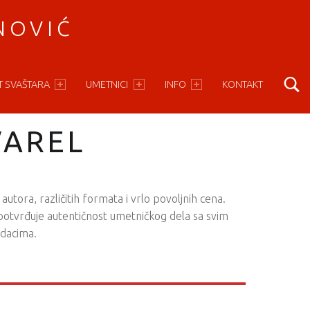
NOVIĆ
S
T SVAŠTARA
UMETNICI
INFO
KONTAKT
VAREL
 autora, različitih formata i vrlo povoljnih cena.
e potvrđuje autentičnost umetničkog dela sa svim
dacima.