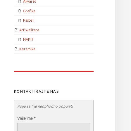
Akvarel
Grafika
Pastel
ArtSvaštara
NAKIT
Keramika
KONTAKTIRAJTE NAS
Polja sa * je neophodno popuniti
Vaše ime
*