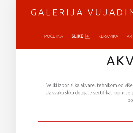
GALERIJA VUJADI
PRIMARY MENU
vratimo se umetnosti
POČETNA
SLIKE
KERAMIKA
AR
AK
Veliki izbor slika akvarel tehnikom od više
Uz svaku sliku dobijate sertifikat kojim s
po