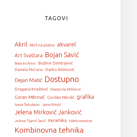
TAGOVI
Akril
akvarel
Akril na platnu
Bojan Savić
Art Svaštara
Budimir Dimitrijević
Braca Đurković
Darko Aćimović
Daniela Morariu
Dostupno
Dejan Matić
Dragana Knežević
Ekatarina Milićević
grafika
Goran Mitrović
Gordan Nikolić
Ivana Šekularac
Jasna Nikolić
Jelena Mirković Janković
Keramika
Jelena Tijanić Savić
Kolekcionarstvo
Kombinovna tehnika