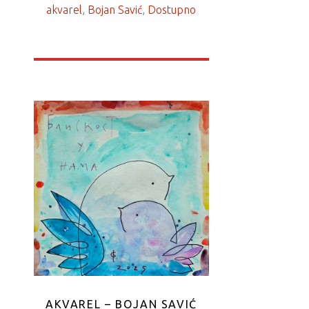
akvarel
, 
Bojan Savić
, 
Dostupno
AKVAREL – BOJAN SAVIĆ