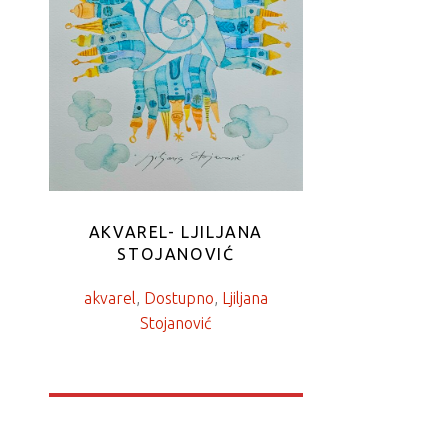
AKVAREL- LJILJANA
STOJANOVIĆ
akvarel
, 
Dostupno
, 
Ljiljana
Stojanović