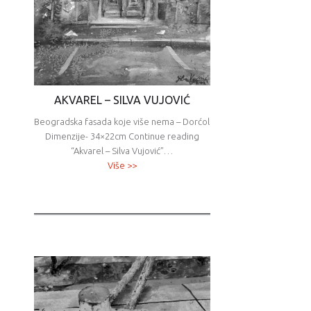
AKVAREL – SILVA VUJOVIĆ
Beogradska fasada koje više nema – Dorćol
Dimenzije- 34×22cm Continue reading
“Akvarel – Silva Vujović”…
Više >>