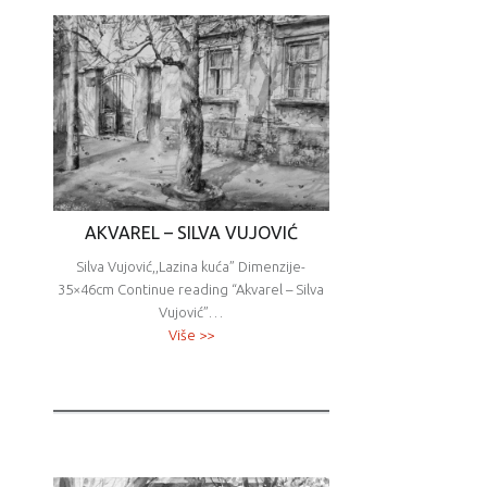
AKVAREL – SILVA VUJOVIĆ
Silva Vujović,,Lazina kuća” Dimenzije-
35×46cm Continue reading “Akvarel – Silva
Vujović”…
Više >>