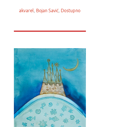
akvarel
, 
Bojan Savić
, 
Dostupno