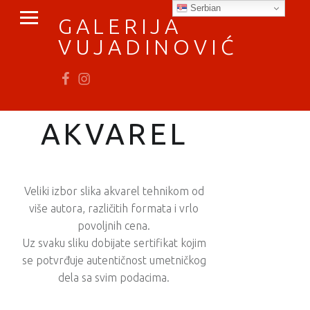
PRIMARY MENU
Serbian
GALERIJA
VUJADINOVIĆ
Fb
In
vratimo se umetnosti
AKVAREL
Veliki izbor slika akvarel tehnikom od
više autora, različitih formata i vrlo
povoljnih cena.
Uz svaku sliku dobijate sertifikat kojim
se potvrđuje autentičnost umetničkog
dela sa svim podacima.