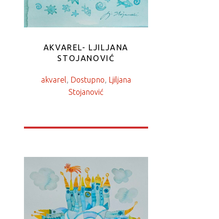
AKVAREL- LJILJANA
STOJANOVIĆ
akvarel
, 
Dostupno
, 
Ljiljana
Stojanović