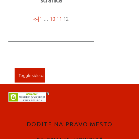
stranica
<-|
1
…
10
11
12
SIDEBAR
Toggle sidebar
FOOTER SIDEBAR
DOĐITE NA PRAVO MESTO