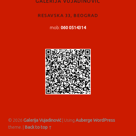
GALERIJA VUJADINOVIĆ
RESAVSKA 33, BEOGRAD
mob:
060 0514314
© 2026
Galerija Vujadinović
|
Using
Auberge
WordPress
theme.
|
Back to top ↑