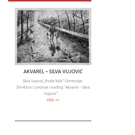
AKVAREL – SILVA VUJOVIĆ
Silva Vujović,,Posle kiše” Dimenzije-
30×40cm Continue reading “Akvarel – Silva
Vujović”…
Više >>