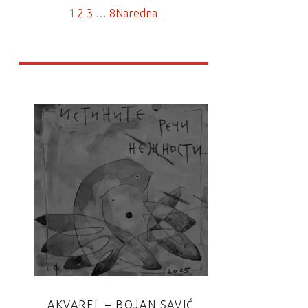
1
2
3
…
8
Naredna
AKVAREL – BOJAN SAVIĆ