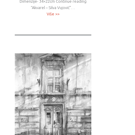
Dimenzije- 34×22cm Continue reading
“Akvarel – Silva Vujović”…
Više >>