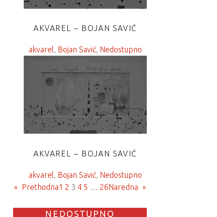
AKVAREL – BOJAN SAVIĆ
akvarel
, 
Bojan Savić
, 
Nedostupno
AKVAREL – BOJAN SAVIĆ
akvarel
, 
Bojan Savić
, 
Nedostupno
«
Prethodna
1
2
3
4
5
…
26
Naredna
»
NEDOSTUPNO