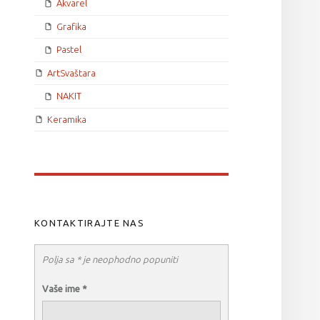
Akvarel
Grafika
Pastel
ArtSvaštara
NAKIT
Keramika
KONTAKTIRAJTE NAS
Polja sa * je neophodno popuniti
Vaše ime
*