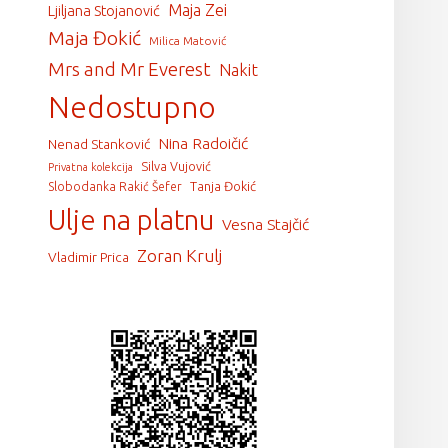
Maja Zei
Ljiljana Stojanović
Maja Đokić
Milica Matović
Mrs and Mr Everest
Nakit
Nedostupno
Nina Radoičić
Nenad Stanković
Silva Vujović
Privatna kolekcija
Tanja Đokić
Slobodanka Rakić Šefer
Ulje na platnu
Vesna Stajčić
Zoran Krulj
Vladimir Prica