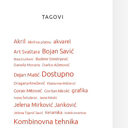
TAGOVI
Akril
akvarel
Akril na platnu
Bojan Savić
Art Svaštara
Budimir Dimitrijević
Braca Đurković
Darko Aćimović
Daniela Morariu
Dostupno
Dejan Matić
Dragana Knežević
Ekatarina Milićević
grafika
Goran Mitrović
Gordan Nikolić
Ivana Šekularac
Jasna Nikolić
Jelena Mirković Janković
Keramika
Jelena Tijanić Savić
Kolekcionarstvo
Kombinovna tehnika