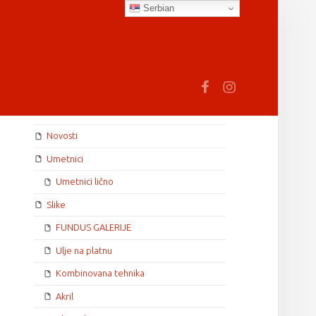
Serbian
earch
Fb
In
SIDEBAR
Novosti
Umetnici
Umetnici lično
Slike
FUNDUS GALERIJE
Ulje na platnu
Kombinovana tehnika
Akril