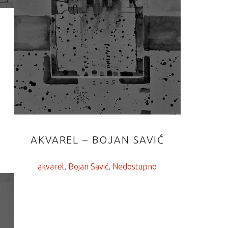
AKVAREL – BOJAN SAVIĆ
akvarel
, 
Bojan Savić
, 
Nedostupno