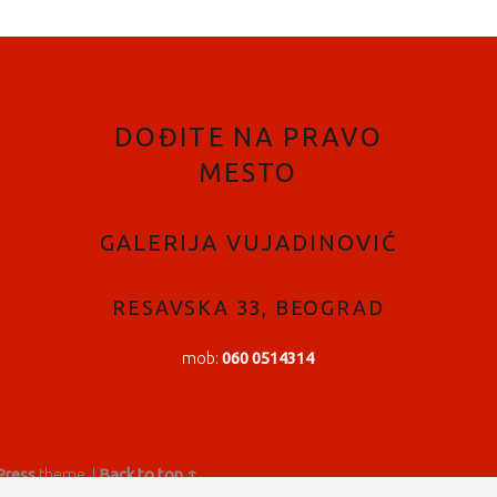
DOĐITE NA PRAVO
MESTO
GALERIJA VUJADINOVIĆ
RESAVSKA 33, BEOGRAD
mob:
060 0514314
ress
theme.
|
Back to top ↑