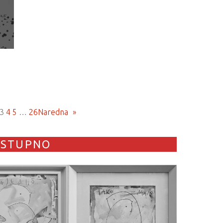
3
4
5
…
26
Naredna
»
OSTUPNO