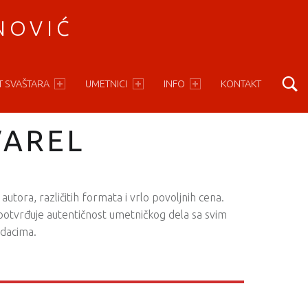
NOVIĆ
S
T SVAŠTARA
UMETNICI
INFO
KONTAKT
VAREL
 autora, različitih formata i vrlo povoljnih cena.
e potvrđuje autentičnost umetničkog dela sa svim
dacima.