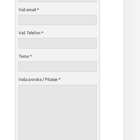
Vaš email
*
Vaš Telefon
*
Tema
*
Vaša poruka / Pitanje
*