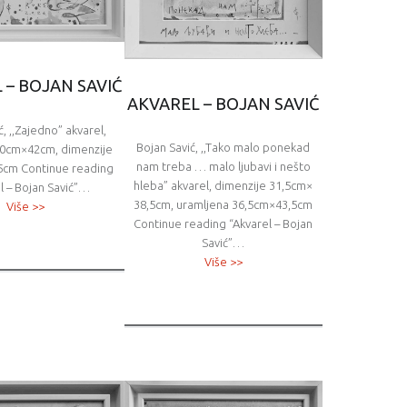
 – BOJAN SAVIĆ
AKVAREL – BOJAN SAVIĆ
ć, ,,Zajedno” akvarel,
Bojan Savić, ,,Tako malo ponekad
30cm×42cm, dimenzije
nam treba … malo ljubavi i nešto
5cm Continue reading
hleba” akvarel, dimenzije 31,5cm×
l – Bojan Savić”…
38,5cm, uramljena 36,5cm×43,5cm
Više >>
Continue reading “Akvarel – Bojan
Savić”…
Više >>