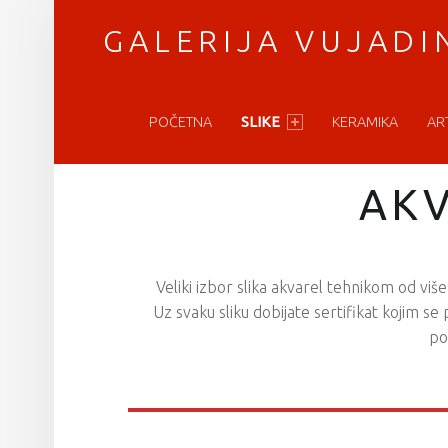
GALERIJA VUJADI
PRIMARY MENU
vratimo se umetnosti
POČETNA
SLIKE
KERAMIKA
AR
AK
Veliki izbor slika akvarel tehnikom od više
Uz svaku sliku dobijate sertifikat kojim s
po