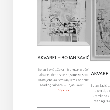
AKVAREL – BOJAN SAVIĆ
Bojan Savić, ,,Čekani trenutak sreće”
AKVAREL
akvarel, dimenzije 38,5cm×38,5cm
uramljena 44,5cm×44,5cm Continue
reading “Akvarel – Bojan Savić”…
Bojan Savić, ,
Više >>
akvarel, 
uramljena 
reading “Ak