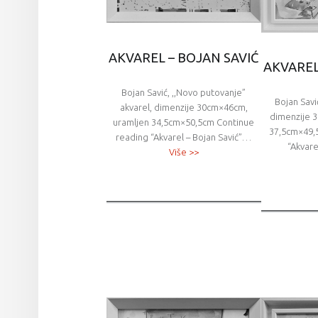
AKVAREL – BOJAN SAVIĆ
AKVAREL
Bojan Savić, ,,Novo putovanje”
Bojan Savi
akvarel, dimenzije 30cm×46cm,
dimenzije 
uramljen 34,5cm×50,5cm Continue
37,5cm×49,
reading “Akvarel – Bojan Savić”…
“Akvare
Više >>