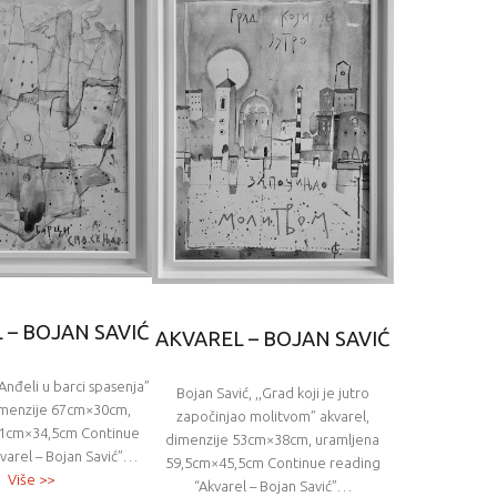
 – BOJAN SAVIĆ
AKVAREL – BOJAN SAVIĆ
,Anđeli u barci spasenja”
Bojan Savić, ,,Grad koji je jutro
dimenzije 67cm×30cm,
započinjao molitvom” akvarel,
71cm×34,5cm Continue
dimenzije 53cm×38cm, uramljena
varel – Bojan Savić”…
59,5cm×45,5cm Continue reading
Više >>
“Akvarel – Bojan Savić”…