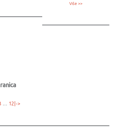
Više >>
ranica
3
…
12
|->