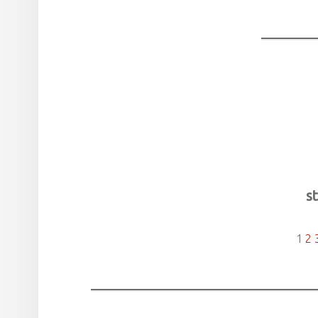
st
1
2