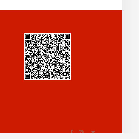
Fb
In
Back to top ↑