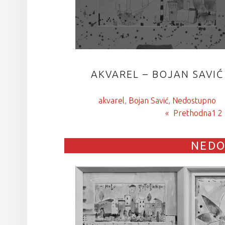
AKVAREL – BOJAN SAVIĆ
akvarel
, 
Bojan Savić
, 
Nedostupno
«
Prethodna
1
2
NED