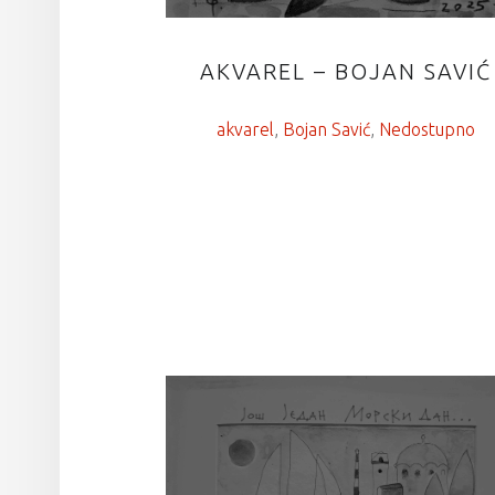
AKVAREL – BOJAN SAVIĆ
akvarel
, 
Bojan Savić
, 
Nedostupno