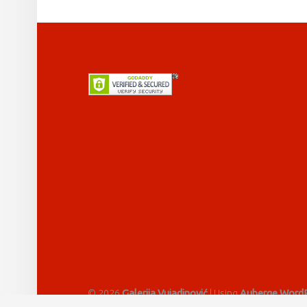
FOOTER SIDEBAR
© 2026
Galerija Vujadinović
|
Using
Auberge
WordP